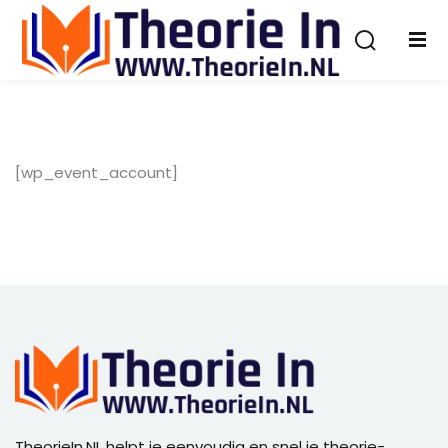
[wp_event_account]
TheorieIn.NL helpt je eenvoudig en snel je theorie-